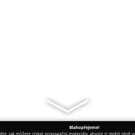
Blahopřejeme!
těte, jak můžete získat propagační materiály, abyste si mohli plně 