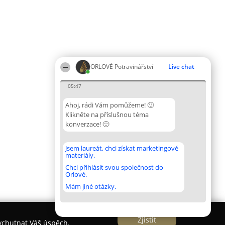
ORLOVÉ Potravinářství
Live chat
05:47
Ahoj, rádi Vám pomůžeme! 🙂
Klikněte na příslušnou téma
konverzace! 🙂
Jsem laureát, chci získat marketingové
materiály.
Chci přihlásit svou společnost do
Orlové.
Mám jiné otázky.
Zjistit
vychutnat Váš úspěch.