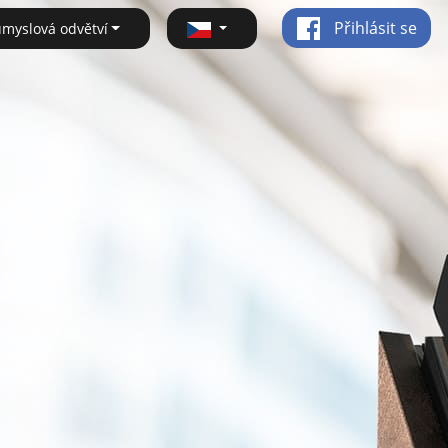
Přihlásit se
ůmyslová odvětví