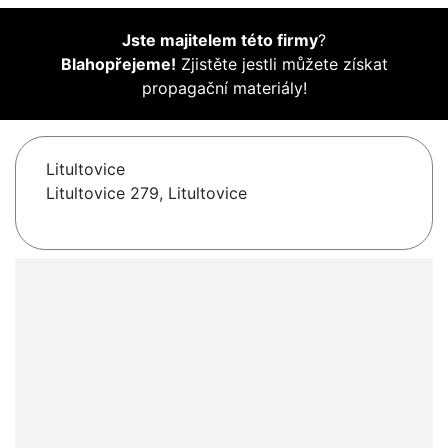
Jste majitelem této firmy
?
Blahopřejeme!
Zjistěte jestli můžete získat
propagační materiály!
Litultovice
Litultovice 279, Litultovice