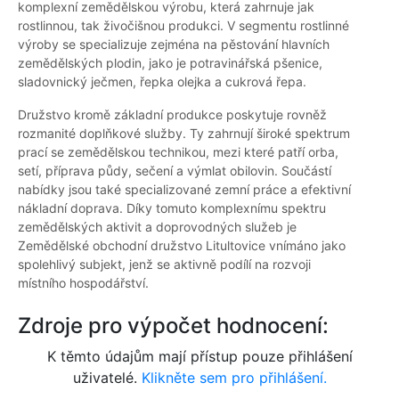
komplexní zemědělskou výrobu, která zahrnuje jak
rostlinnou, tak živočišnou produkci. V segmentu rostlinné
výroby se specializuje zejména na pěstování hlavních
zemědělských plodin, jako je potravinářská pšenice,
sladovnický ječmen, řepka olejka a cukrová řepa.
Družstvo kromě základní produkce poskytuje rovněž
rozmanité doplňkové služby. Ty zahrnují široké spektrum
prací se zemědělskou technikou, mezi které patří orba,
setí, příprava půdy, sečení a výmlat obilovin. Součástí
nabídky jsou také specializované zemní práce a efektivní
nákladní doprava. Díky tomuto komplexnímu spektru
zemědělských aktivit a doprovodných služeb je
Zemědělské obchodní družstvo Litultovice vnímáno jako
spolehlivý subjekt, jenž se aktivně podílí na rozvoji
místního hospodářství.
Zdroje pro výpočet hodnocení:
K těmto údajům mají přístup pouze přihlášení
uživatelé.
Klikněte sem pro přihlášení.