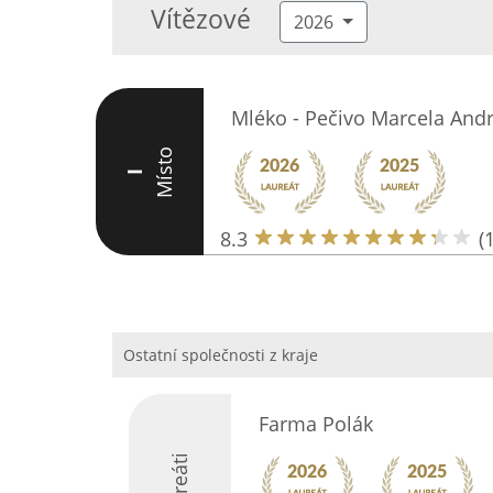
Vítězové
2026
Mléko - Pečivo Marcela And
Místo
I
8.3
(
Ostatní společnosti z kraje
Farma Polák
Laureáti