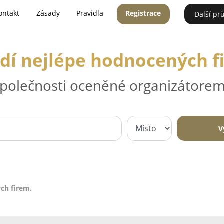
ontakt
Zásady
Pravidla
Registrace
Další pr
dí nejlépe hodnocených f
 společnosti oceněné organizátorem
V
ch firem.