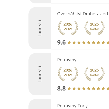
Ovocnářství Drahoraz od 
Laureáti
9.6
Potraviny
Laureáti
8.8
Potraviny Tony