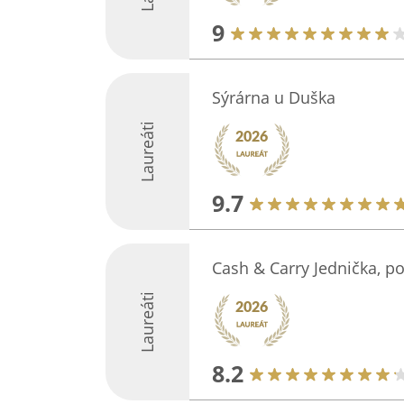
9
Sýrárna u Duška
Laureáti
9.7
Cash & Carry Jednička, p
Laureáti
8.2