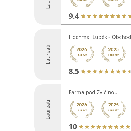
9.4
Hochmal Luděk - Obchod
Laureáti
8.5
Farma pod Zvičinou
Laureáti
10