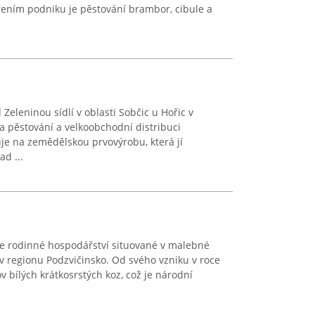
řením podniku je pěstování brambor, cibule a
eleninou sídlí v oblasti Sobčic u Hořic v
na pěstování a velkoobchodní distribuci
je na zemědělskou prvovýrobu, která jí
d ...
e rodinné hospodářství situované v malebné
 v regionu Podzvičinsko. Od svého vzniku v roce
 bílých krátkosrstých koz, což je národní