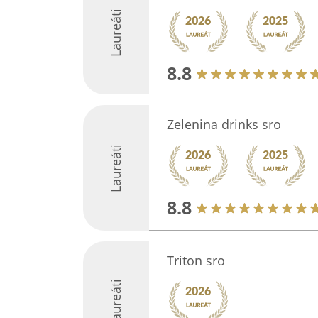
Laureáti
8.8
Zelenina drinks sro
Laureáti
8.8
Triton sro
Laureáti