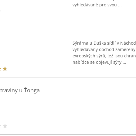
vyhledávané pro svou ...
Sýrárna u Duška sídlí v Nácho
vyhledávaný obchod zaměřený na
evropských sýrů, jež jsou chrá
nabídce se objevují sýry ...
otraviny u Ťonga