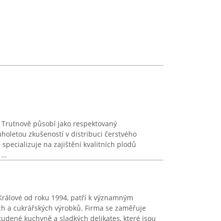
v Trutnově působí jako respektovaný
holetou zkušeností v distribuci čerstvého
 specializuje na zajištění kvalitních plodů
...
i Králové od roku 1994, patří k významným
h a cukrářských výrobků. Firma se zaměřuje
udené kuchyně a sladkých delikates, které jsou