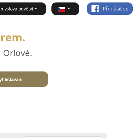
Přihlásit se
ůmyslová odvětví
irem.
 Orlové.
yhledávání