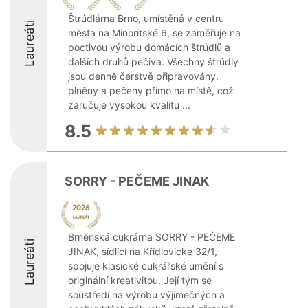
Štrúdlárna Brno, umístěná v centru
Laureáti
města na Minoritské 6, se zaměřuje na
poctivou výrobu domácích štrúdlů a
dalších druhů pečiva. Všechny štrúdly
jsou denně čerstvě připravovány,
plněny a pečeny přímo na místě, což
zaručuje vysokou kvalitu ...
8.5
SORRY - PEČEME JINAK
Brněnská cukrárna SORRY - PEČEME
Laureáti
JINAK, sídlící na Křídlovické 32/1,
spojuje klasické cukrářské umění s
originální kreativitou. Její tým se
soustředí na výrobu výjimečných a