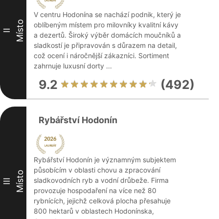
V centru Hodonína se nachází podnik, který je
Místo
oblíbeným místem pro milovníky kvalitní kávy
II
a dezertů. Široký výběr domácích moučníků a
sladkostí je připravován s důrazem na detail,
což ocení i náročnější zákazníci. Sortiment
zahrnuje luxusní dorty ...
9.2
(492)
Rybářství Hodonín
Rybářství Hodonín je významným subjektem
působícím v oblasti chovu a zpracování
Místo
sladkovodních ryb a vodní drůbeže. Firma
III
provozuje hospodaření na více než 80
rybnících, jejichž celková plocha přesahuje
800 hektarů v oblastech Hodonínska,