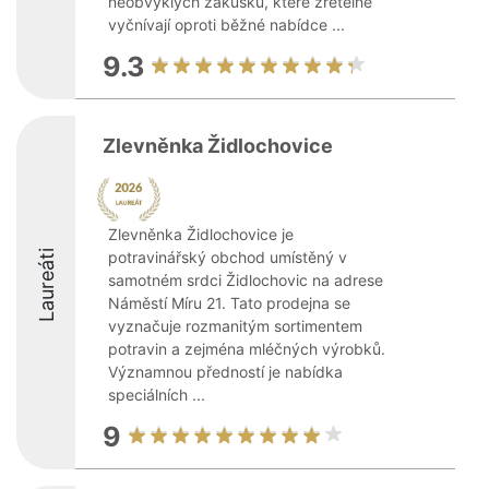
neobvyklých zákusků, které zřetelně
vyčnívají oproti běžné nabídce ...
9.3
Zlevněnka Židlochovice
Zlevněnka Židlochovice je
Laureáti
potravinářský obchod umístěný v
samotném srdci Židlochovic na adrese
Náměstí Míru 21. Tato prodejna se
vyznačuje rozmanitým sortimentem
potravin a zejména mléčných výrobků.
Významnou předností je nabídka
speciálních ...
9