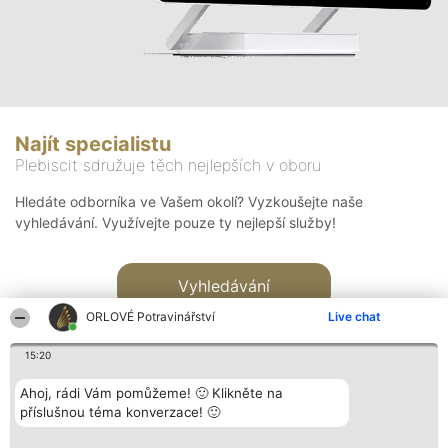
Najít specialistu
Plebiscit sdružuje těch nejlepších v oboru
Hledáte odborníka ve Vašem okolí? Vyzkoušejte naše
vyhledávání. Využívejte pouze ty nejlepší služby!
Vyhledávání
ORLOVÉ Potravinářství
Live chat
15:20
Ahoj, rádi Vám pomůžeme! 🙂 Klikněte na
příslušnou téma konverzace! 🙂
Organizátor hlasování
Plebiscyt
Kontakt
Bright Side Solutions sp. z o.
Vítězové
Kontakt