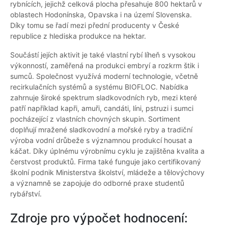
rybnících, jejichž celková plocha přesahuje 800 hektarů v
oblastech Hodonínska, Opavska i na území Slovenska.
Díky tomu se řadí mezi přední producenty v České
republice z hlediska produkce na hektar.
Součástí jejích aktivit je také vlastní rybí líheň s vysokou
výkonností, zaměřená na produkci embryí a rozkrm štik i
sumců. Společnost využívá moderní technologie, včetně
recirkulačních systémů a systému BIOFLOC. Nabídka
zahrnuje široké spektrum sladkovodních ryb, mezi které
patří například kapři, amuři, candáti, líni, pstruzi i sumci
pocházející z vlastních chovných skupin. Sortiment
doplňují mražené sladkovodní a mořské ryby a tradiční
výroba vodní drůbeže s významnou produkcí housat a
káčat. Díky úplnému výrobnímu cyklu je zajištěna kvalita a
čerstvost produktů. Firma také funguje jako certifikovaný
školní podnik Ministerstva školství, mládeže a tělovýchovy
a významně se zapojuje do odborné praxe studentů
rybářství.
Zdroje pro výpočet hodnocení: