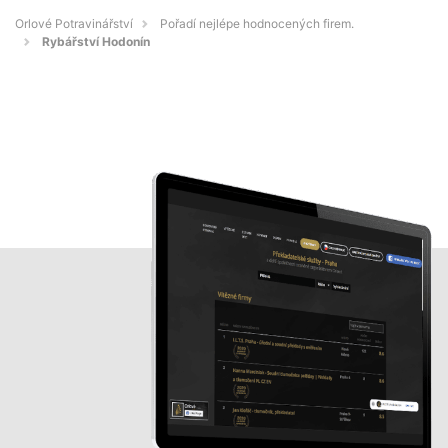
Orlové Potravinářství
Pořadí nejlépe hodnocených firem.
Rybářství Hodonín