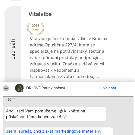
Vitalvibe
Vitalvibe je česká firma sídlící v Brně na
Laureáti
adrese Opuštěná 227/4, která se
specializuje na potravinářský sektor a
nabízí přírodní produkty podporující
zdraví a vitalitu. Značka si dává za cíl
inspirovat k vědomému a
harmonickému životu s přírodou, ...
9.4
ORLOVÉ Potravinářství
Live chat
20:14
Organizátor hlasování
Plebiscyt
Kontakt
Ahoj, rádi Vám pomůžeme! 🙂 Klikněte na
Bright Side Solutions sp. z o.
Vítězové
Kontakt
příslušnou téma konverzace! 🙂
o. sp. k.
Seznam všech
ul. Ruska 22
laureátů
Wrocław 50-079
Zásady
Jsem laureát, chci získat marketingové materiály.
KRS 0000749100 | Regon
Pravidla