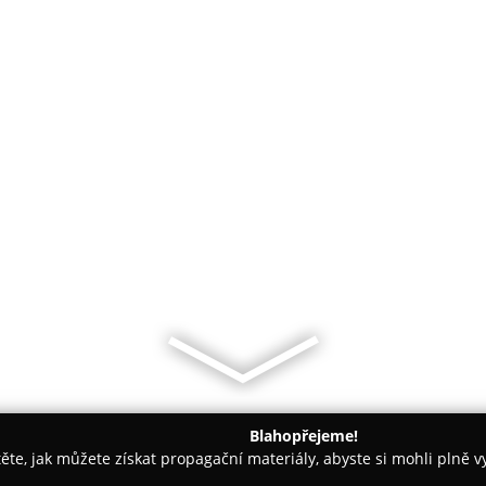
Blahopřejeme!
těte, jak můžete získat propagační materiály, abyste si mohli plně 