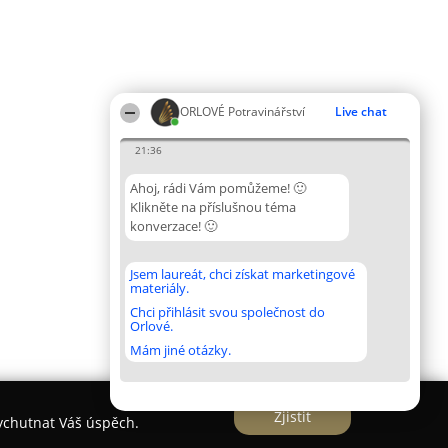
ORLOVÉ Potravinářství
Live chat
21:36
Ahoj, rádi Vám pomůžeme! 🙂
Klikněte na příslušnou téma
konverzace! 🙂
Jsem laureát, chci získat marketingové
materiály.
Chci přihlásit svou společnost do
Orlové.
Mám jiné otázky.
Zjistit
vychutnat Váš úspěch.