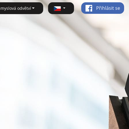
Přihlásit se
ůmyslová odvětví