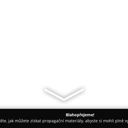
Blahopřejeme!
těte, jak můžete získat propagační materiály, abyste si mohli plně 