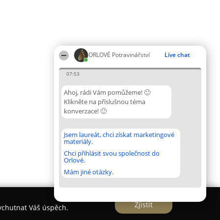
ORLOVÉ Potravinářství
Live chat
07:53
Ahoj, rádi Vám pomůžeme! 🙂
Klikněte na příslušnou téma
konverzace! 🙂
Jsem laureát, chci získat marketingové
materiály.
Chci přihlásit svou společnost do
Orlové.
Mám jiné otázky.
Zjistit
vychutnat Váš úspěch.