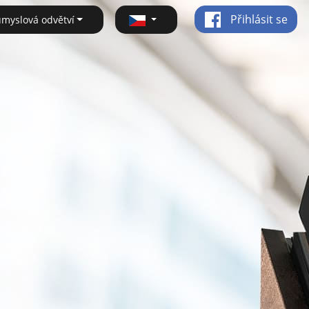
Přihlásit se
ůmyslová odvětví