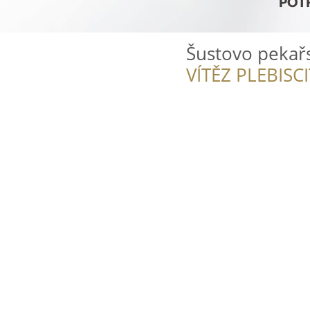
Šustovo pekařs
VÍTĚZ PLEBISC