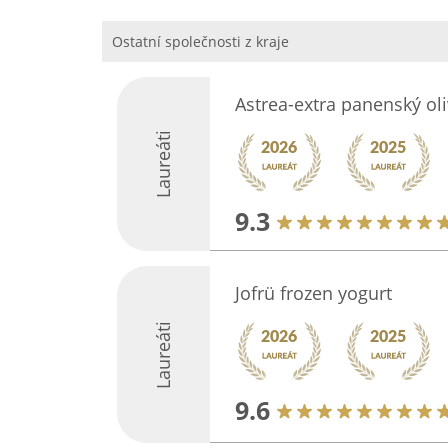
Ostatní společnosti z kraje
Astrea-extra panenský oli
Laureáti
9.3
Jofrü frozen yogurt
Laureáti
9.6