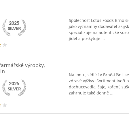
Společnost Lotus Foods Brno síd
jako významný dodavatel asijsk
specializuje na autentické suro
jídel a poskytuje ...
 farmářské výrobky,
in
Na lontu, sídlící v Brně-Líšni,
zdravé výživy. Sortiment tvoří b
dochucovadla, čaje, koření, su
zahrnuje také denně ...