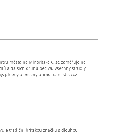
ntru města na Minoritské 6, se zaměřuje na
lů a dalších druhů pečiva. Všechny štrúdly
y, plněny a pečeny přímo na místě, což
uje tradiční britskou značku s dlouhou