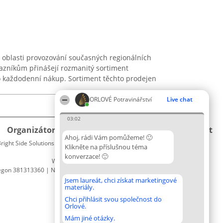
 oblasti provozování současných regionálních
kazníkům přinášejí rozmanitý sortiment
 každodenní nákup. Sortiment těchto prodejen
ORLOVÉ Potravinářství
Live chat
03:02
Organizátor hlasování
Plebiscyt
Kontakt
Ahoj, rádi Vám pomůžeme! 🙂
right Side Solutions sp. z o. o. sp. k.
Vítězové
Kontakt
Klikněte na příslušnou téma
ul. Ruska 22
Seznam
konverzace! 🙂
Wrocław 50-079
všech
egon 381313360 | NIP 8943132676
laureátů
Zásady
Jsem laureát, chci získat marketingové
materiály.
Pravidla
Zásady
Chci přihlásit svou společnost do
Orlové.
ochrany
osobních
Mám jiné otázky.