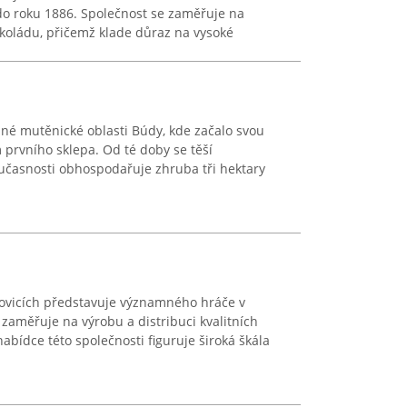
až do roku 1886. Společnost se zaměřuje na
okoládu, přičemž klade důraz na vysoké
ebné mutěnické oblasti Búdy, kde začalo svou
 prvního sklepa. Od té doby se těší
učasnosti obhospodařuje zhruba tři hektary
žovicích představuje významného hráče v
 zaměřuje na výrobu a distribuci kvalitních
abídce této společnosti figuruje široká škála