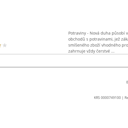
Potraviny - Nová duha působí v
obchodů s potravinami, jež zá
smíšeného zboží vhodného pro
zahrnuje vždy čerstvé ...
B
KRS 0000749100 | R