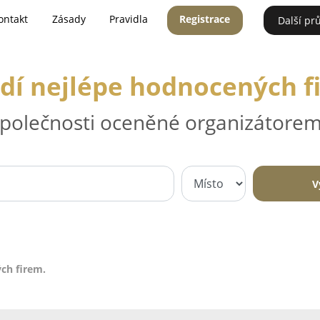
ontakt
Zásady
Pravidla
Registrace
Další pr
dí nejlépe hodnocených f
 společnosti oceněné organizátorem
V
ch firem.