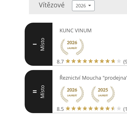
Vítězové
2026
KUNC VINUM
Místo
I
8.7
(9
Řeznictví Moucha "prodejna
Místo
II
8.5
(