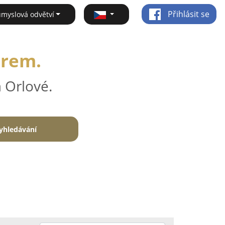
Přihlásit se
ůmyslová odvětví
irem.
 Orlové.
yhledávání