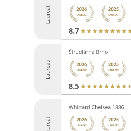
Laureáti
8.7
Štrúdlárna Brno
Laureáti
8.5
Whittard Chelsea 1886
Laureáti