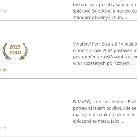
historií, jejíž počátky sahají 
špičkové čaje, kávu a horkou č
standardy kvality i chuti, ...
Vinařství Petr Bíza sídlí v mal
činnost v roce 2004 postavením
postupnému rozšiřování a v so
vinic rozesetých po různých ...
D-MASO, s.r.o. se sídlem v Bla
potravinářském odvětví, kde se
masných produktů i uzenin. V n
chlazeného masa, jako ...