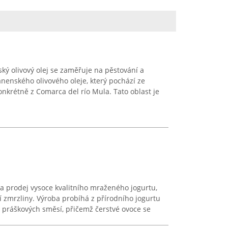
ký olivový olej se zaměřuje na pěstování a
anenského olivového oleje, který pochází ze
nkrétně z Comarca del río Mula. Tato oblast je
a prodej vysoce kvalitního mraženého jogurtu,
ní zmrzliny. Výroba probíhá z přírodního jogurtu
 z práškových směsí, přičemž čerstvé ovoce se