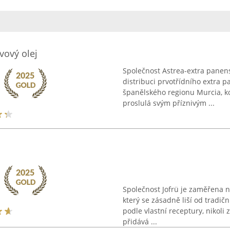
vový olej
Společnost Astrea-extra panens
distribuci prvotřídního extra p
španělského regionu Murcia, ko
proslulá svým příznivým ...
Společnost Jofrü je zaměřena n
který se zásadně liší od tradič
podle vlastní receptury, nikoli
přidává ...