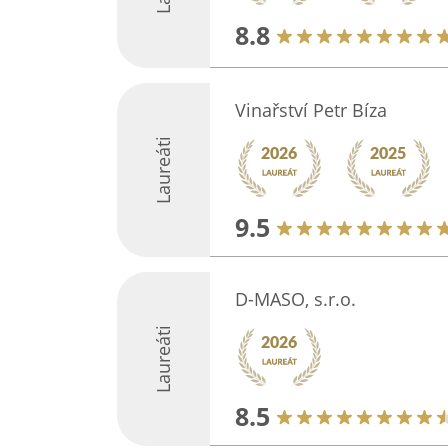
8.8
Vinařství Petr Bíza
Laureáti
9.5
D-MASO, s.r.o.
Laureáti
8.5