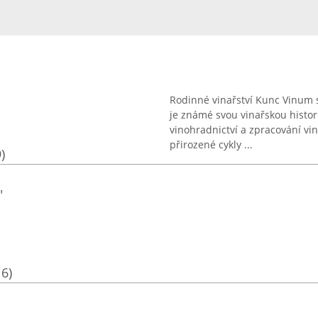
Rodinné vinařství Kunc Vinum s
je známé svou vinařskou histori
vinohradnictví a zpracování v
přirozené cykly ...
)
"
16)