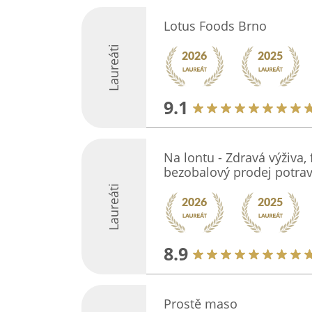
Lotus Foods Brno
Laureáti
9.1
Na lontu - Zdravá výživa,
bezobalový prodej potrav
Laureáti
8.9
Prostě maso